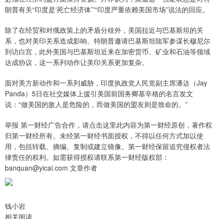
朗普有关“印度是‘死亡经济体’”“印度严重依赖美国市场”说法的回应。
除了在经贸和对俄政策上的矛盾分歧外，美国拉近与巴基斯坦的关
系，也对美印关系造成影响。特朗普邀请巴基斯坦陆军参谋长穆尼尔
到访白宫，此外美国与巴基斯坦近来在加密货币、矿业和石油等领域
达成协议，这一系列动作让美印关系更加复杂。
面对美方新动作和一系列威胁，印度执政党人民党副主席潘达（Jay
Panda）5日在社交媒体上援引美国前国务卿基辛格的名言发文
说：“做美国的敌人是危险的，而做美国的盟友则是致命的。”
举报 第一财经广告合作，请点击这里此内容为第一财经原创，著作权
归第一财经所有。未经第一财经书面授权，不得以任何方式加以使
用，包括转载、摘编、复制或建立镜像。第一财经保留追究侵权者法
律责任的权利。如需获得授权请联系第一财经版权部：
banquan@yicai.com 文章作者
钱小岩
相关阅读