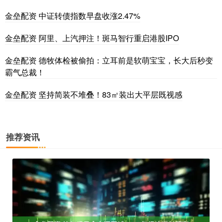
金垒配资 中证转债指数早盘收涨2.47%
金垒配资 阿里、上汽押注！斑马智行重启港股IPO
金垒配资 德牧体检被偷拍：立耳前是软萌宝宝，长大后秒变
霸气总裁！
金垒配资 坚持简装不堆叠！83㎡装出大平层既视感
推荐资讯