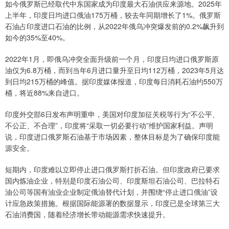
如今俄罗斯已经取代中东国家成为印度最大石油供应来源地。2025年
上半年，印度日均进口俄油175万桶，较去年同期增长了1%。俄罗斯
石油占印度进口石油的比例，从2022年俄乌冲突爆发前的0.2%飙升到
如今的35%至40%。
2022年1月，即俄乌冲突全面升级前一个月，印度日均进口俄罗斯原
油仅为6.8万桶，而到当年6月进口量升至日均112万桶，2023年5月达
到日均215万桶的峰值。据印度媒体报道，印度每日消耗石油约550万
桶，将近88%来自进口。
印度外交部6日发布声明重申，美国对印度加征关税等行为“不公平、
不公正、不合理”，印度将“采取一切必要行动”维护国家利益。声明
说，印度进口俄罗斯石油基于市场因素，整体目标是为了确保印度能
源安全。
短期内，印度难以立即停止进口俄罗斯打折石油。但印度政府已要求
国内炼油企业，特别是印度石油公司、印度斯坦石油公司、巴拉特石
油公司等国有油业企业制定俄油替代计划，并围绕“停止进口俄油”设
计应急政策措施。根据国际能源署的数据显示，印度已是全球第三大
石油消费国，随着经济增长带动能源需求快速提升。