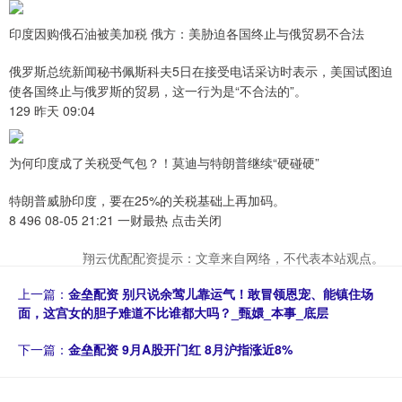
印度因购俄石油被美加税 俄方：美胁迫各国终止与俄贸易不合法
俄罗斯总统新闻秘书佩斯科夫5日在接受电话采访时表示，美国试图迫
使各国终止与俄罗斯的贸易，这一行为是“不合法的”。
129 昨天 09:04
为何印度成了关税受气包？！莫迪与特朗普继续“硬碰硬”
特朗普威胁印度，要在25%的关税基础上再加码。
8 496 08-05 21:21 一财最热 点击关闭
翔云优配配资提示：文章来自网络，不代表本站观点。
上一篇：
金垒配资 别只说余莺儿靠运气！敢冒领恩宠、能镇住场
面，这宫女的胆子难道不比谁都大吗？_甄嬛_本事_底层
下一篇：
金垒配资 9月A股开门红 8月沪指涨近8%