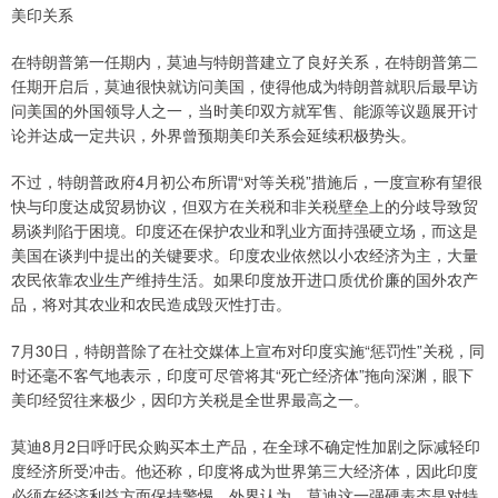
美印关系
在特朗普第一任期内，莫迪与特朗普建立了良好关系，在特朗普第二
任期开启后，莫迪很快就访问美国，使得他成为特朗普就职后最早访
问美国的外国领导人之一，当时美印双方就军售、能源等议题展开讨
论并达成一定共识，外界曾预期美印关系会延续积极势头。
不过，特朗普政府4月初公布所谓“对等关税”措施后，一度宣称有望很
快与印度达成贸易协议，但双方在关税和非关税壁垒上的分歧导致贸
易谈判陷于困境。印度还在保护农业和乳业方面持强硬立场，而这是
美国在谈判中提出的关键要求。印度农业依然以小农经济为主，大量
农民依靠农业生产维持生活。如果印度放开进口质优价廉的国外农产
品，将对其农业和农民造成毁灭性打击。
7月30日，特朗普除了在社交媒体上宣布对印度实施“惩罚性”关税，同
时还毫不客气地表示，印度可尽管将其“死亡经济体”拖向深渊，眼下
美印经贸往来极少，因印方关税是全世界最高之一。
莫迪8月2日呼吁民众购买本土产品，在全球不确定性加剧之际减轻印
度经济所受冲击。他还称，印度将成为世界第三大经济体，因此印度
必须在经济利益方面保持警惕。外界认为，莫迪这一强硬表态是对特