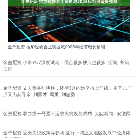
金垒配资 拉加经委会上调区域2025年经济增长预测
金垒配资 小米YU7深度试驾：优点很多缺点也很多_空间_备箱_
后排
金垒配资 丈夫剿匪时牺牲，怀孕3月的她坚持上前线，生下儿子
后又为其寻亲_刘国才_周里_刘志勇
金垒配资 双曲线一号遥十运载火箭发射成功_大皖新闻 | 安徽网
金垒配资 受美关税政策等影响 亚行下调亚太地区发展中经济体