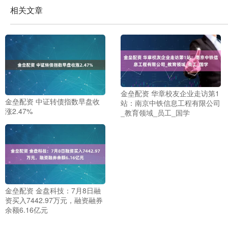
相关文章
金垒配资 华章校友企业走访第1
金垒配资 中证转债指数早盘收
站：南京中铁信息工程有限公司
涨2.47%
_教育领域_员工_国学
金垒配资 金盘科技：7月8日融
资买入7442.97万元，融资融券
余额6.16亿元