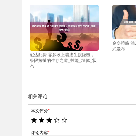
金垒策略 
式发布
冠达配资 暃多段上墙逃生接隐匿，
极限拉扯的生存之道_技能_墙体_状
态
相关评论
本文评分
*
评论内容
*