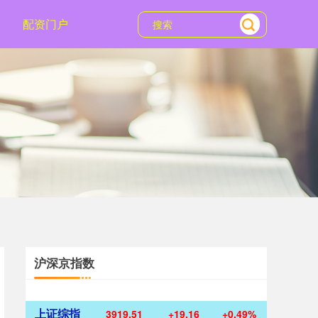
配资门户
沪深京指数
上证综指
3919.51
+19.16
+0.49%