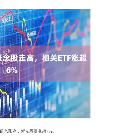
曙光涨停，紫光股份涨超7%。