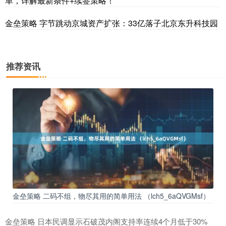
革，详解最新条件+续签策略！
金垒策略 字节跳动京城资产扩张：33亿落子北京东升科技园
推荐资讯
金垒策略 二码不组，物尽其用的简单用法 （lch5_6aQVGMsf）
金垒策略 日本民调显示石破茂内阁支持率连续4个月低于30%