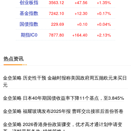
创业板指
3563.12
+47.56
+1.35%
基金指数
7242.10
+12.30
+0.17%
国债指数
229.69
+0.10
+0.04%
期指IC0
7877.80
+164.40
+2.13%
热点资讯
金垒策略 历史性干预 金融时报称美国政府周五抛欧元来买日
元
金垒策略 日本40年期国债收益率下降11个基点，至3.845%
金垒策略 福耀玻璃发布2025年报 曹晖交出接班后首份答卷
金垒策略 2026香港身份政策骤变，优才高才通计划申请变