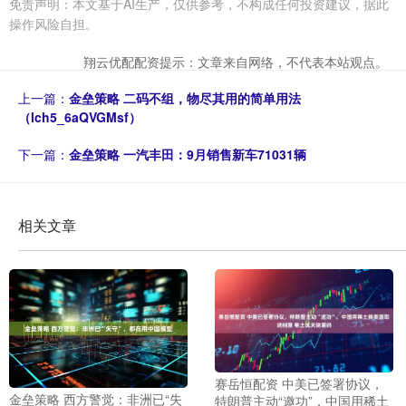
免责声明：本文基于AI生产，仅供参考，不构成任何投资建议，据此
操作风险自担。
翔云优配配资提示：文章来自网络，不代表本站观点。
上一篇：
金垒策略 二码不组，物尽其用的简单用法
（lch5_6aQVGMsf）
下一篇：
金垒策略 一汽丰田：9月销售新车71031辆
相关文章
赛岳恒配资 中美已签署协议，
金垒策略 西方警觉：非洲已“失
特朗普主动“邀功”，中国用稀土