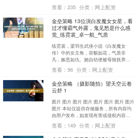
到，工程计划在8月份开工，二期项目建
查看：
235
分类：
网上配资
成后，有望成为全球....
金垒策略 13位演白发魔女女星，看
过才懂霸气外露，鬼见愁是什么感
觉_练霓裳_卓一航_气质
练霓裳，梁羽生武侠小说《白发魔女
传》中的女主角，容貌如花，气质非
凡，嫉恶如仇。她自幼便被母狼抚养长
大，后被凌云凤收养，并在其教导下，
查看：
96
分类：
网上配资
掌握了一门独特的剑法——反天....
金垒策略 （摄影随拍）望天空云卷
云舒 1
图片 图片 图片 图片 图片 图片 图片 图片
图片 本站仅提供存储服务，所有内容均
由用户发布，如发现有害或侵权内容，
请点击举报。....
查看：
149
分类：
网上配资