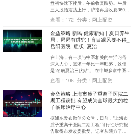
盘初快速下挫后，午前收复跌势。午后
三大股指震荡上行，沪指再度收复3600
点关口。 从盘面上看，CRO概念全线爆
查看：
172
分类：
网上配资
发，CPO概....
金垒策略 新民·健康新知｜夏日养生
局，局局有讲究！盲目跟风要不得_
岳阳医院_症状_夏治
在上海，有一项与中医相关的生活习俗
深入人心，需求一年比一年旺盛，这便
是“冬病夏治三伏贴”。 在申城多家中医医
院，近年来三伏贴贴敷的人次都呈现上
查看：
108
分类：
网上配资
升趋势。方寸之间的....
金垒策略 上海市质子重离子医院二
期工程获批 有望成为全球最大的粒
子临床治疗中心
据浦东发布微信公众号，日前，“上海市
质子重离子医院二期工程”可行性研究报
告取得市发改委批复。记者从院方了解