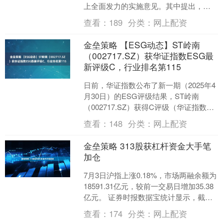
上全面发力的实施意见。其中提出，推
动城乡人口双向自由流动。持续深化县
查看：
189
分类：
网上配资
域内城乡融合发展改革试点....
金垒策略 【ESG动态】ST岭南
（002717.SZ）获华证指数ESG最
新评级C，行业排名第115
日前，华证指数公布了新一期（2025年4
月30日）的ESG评级结果，ST岭南
（002717.SZ）获得C评级（华证指数评
级为C起至AAA九档，C为最低档，
查看：
148
分类：
网上配资
AAA....
金垒策略 313股获杠杆资金大手笔
加仓
7月3日沪指上涨0.18%，市场两融余额为
18591.31亿元，较前一交易日增加35.38
亿元。 证券时报数据宝统计显示，截至7
月3日，沪市两融余额9378.5....
查看：
174
分类：
网上配资