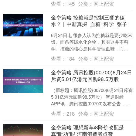
产权交易所网站获悉，浙江省土产畜产
查看：
145
分类：
网上配资
进出口集团拟转....
金垒策略 控糖就是控制三餐的碳
水？丨中新真探_血糖_科学_张子
6月24日电 很多人认为控糖就是要少吃米
饭、面条等碳水化合物，其实这并不科
学。控糖的核心是科学管理血糖，而非
单纯减少碳水化合物摄入。如果完全不
查看：
184
分类：
网上配资
吃碳水化合物，短期....
金垒策略 腾讯控股(00700)6月24日
斥资5.01亿港元回购98.5万股
（原标题：腾讯控股(00700)6月24日斥资
5.01亿港元回购98.5万股） 智通财经
APP讯，腾讯控股(00700)发布公告，于
2025年6月24日斥资5.....
查看：
218
分类：
网上配资
金垒策略 理想新车i8降价改配是
真“听劝”吗 河南消费者点赞