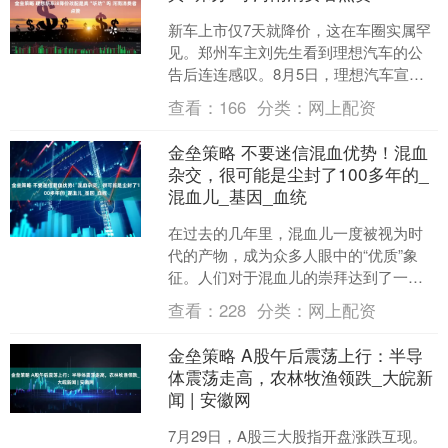
新车上市仅7天就降价，这在车圈实属罕
见。郑州车主刘先生看到理想汽车的公
告后连连感叹。8月5日，理想汽车宣布
对刚刚上市一周的纯电SUV i8进行全系
查看：
166
分类：
网上配资
改配降价，取消....
金垒策略 不要迷信混血优势！混血
杂交，很可能是尘封了100多年的_
混血儿_基因_血统
在过去的几年里，混血儿一度被视为时
代的产物，成为众多人眼中的“优质”象
征。人们对于混血儿的崇拜达到了一个
巅峰，甚至有很多人渴望通过与外国人
查看：
228
分类：
网上配资
结婚，生育所谓的“混血....
金垒策略 A股午后震荡上行：半导
体震荡走高，农林牧渔领跌_大皖新
闻 | 安徽网
7月29日，A股三大股指开盘涨跌互现。