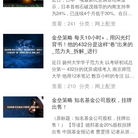
示，日本首相石破茂领导的内阁支持率
为24%，已连续4个月低于30%。在日本
政坛，内阁支持率低于30%会被舆论视为
查看：
241
分类：
网上配资
进入“危险水域”....
金垒策略 每天10小时+，用闪光灯
背书！他的432分是这样“卷”出来的
_范力夫_拆解_进行
近日 扬州大学学子范力夫 以考研初试总
分第一 432分的优异成绩考入 南京师范
大学 他用12本笔记 数百小时的专注 以及
一套科学方法论 向世人证明 成功绝非偶
查看：
210
分类：
网上配资
然....
金垒策略 知名基金公司股权，挂牌
出售！
（原标题：知名基金公司股权，挂牌出
售！） 【导读】德邦基金20%股权挂牌
出售 中国基金报记者 曹雯璟 记者从浙江