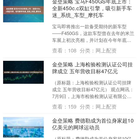
金垒策略 宝马F450GS年底上市：
全新450c.c双缸引擎，吸引新手车
迷_系统_车型_摩托车
宝马即将推出一款备受期待的新车型
——F450GS，这款车型曾在去年的米兰
车展上初次亮相，并计划在今年年底正
式上市。作为宝马摩托车系列的新成
查看：
108
分类：
网上配资
员，F450GS无疑将....
金垒策略 上海检验检测认证公司挂
牌成立 五年营收目标47亿元
（原标题：上海检验检测认证公司挂牌
成立 五年营收目标47亿元） 观点网讯：
7月9日，上海市检验检测认证有限公司
正式挂牌。 该公司计划五年内实现营收
查看：
159
分类：
网上配资
超47亿元，冲....
金垒策略 费德勒成为首位身家超10
亿美元的网球运动员
（原标题：费德勒成为首位身家超10亿