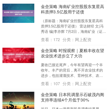
金垒策略 海南矿业控股股东复星高
科质押3.5亿股用于还债
（原标题：海南矿业控股股东复星高科
质押3.5亿股用于还债） 雷达财经 文|冯
秀语 编|李亦辉 7月2日，海南矿业（证券
代码：601969）发布公告，宣布其控股
查看：
172
分类：
网上配资
股....
金垒策略 时报观察｜夏粮丰收在望
农业技术进步立了大功
夏收已接近尾声，今年有望再迎一个丰
收年。丰产的背后，离不开农业技术的
进步，包括灌溉技术、育种技术、农业
专业技术服务能力的提升。 传统农业收
查看：
107
分类：
网上配资
成很大程度上靠天吃饭。....
金垒策略 日本民调显示石破茂内阁
支持率连续4个月低于30%
近日，日本一项最新民意调查结果显