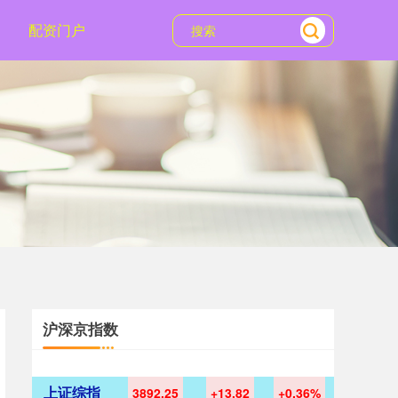
配资门户
沪深京指数
上证综指
3892.25
+13.82
+0.36%