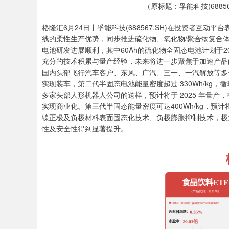
（原标题：孚能科技(6885
格隆汇6月24日丨孚能科技(688567.SH)在投资者互动
线的柔性生产优势，同步推进硫化物、氧化物/聚合物复合体系等
电池研发进展顺利，其中60Ah的硫化物全固态电池计划于2
充分的技术积累与量产经验，未来将进一步聚焦于加速产品的
国内头部飞行汽车客户、东风、广汽、三一、一汽解放等多
实现装车，第二代半固态电池能量密度超过 330Wh/kg，
多家头部人形机器人公司的送样，预计将于 2025 年量
实现商业化。第三代半固态能量密度可达400Wh/kg，预
镍正极及负极材料表面固态化技术、负极膨胀抑制技术，极
性及安全性得到显著提升。