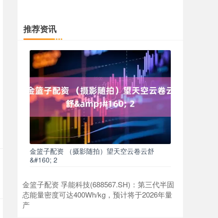
推荐资讯
金篮子配资 （摄影随拍）望天空云卷云舒
&#160; 2
金篮子配资 孚能科技(688567.SH)：第三代半固
态能量密度可达400Wh/kg，预计将于2026年量
产