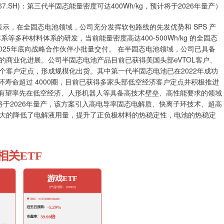
67.SH)：第三代半固态能量密度可达400Wh/kg，预计将于2026年量产）
平台表示，在全固态电池领域，公司充分发挥软包路线的先发优势和 SPS 产
多种材料体系的研发，当前能量密度高达400-500Wh/kg 的全固态
025年底向战略合作伙伴小批量交付。 在半固态电池领域，公司已具备
商业化进展。公司半固态电池产品目前已获得美国头部eVTOL客户、
个客户定点，形成规模化出货。其中第一代半固态电池已在2022年成功
循环寿命超过 4000圈，目前已获得多家头部低空经济客户定点并积极推进
产，有望率先在低空经济、人形机器人等具备高技术壁垒、高性能要求的领域
计将于2026年量产，该方案引入高电导率固态电解质、快离子环技术、超高
大的降低了电解液用量，提升了正负极材料的热稳定性，电池的热稳定