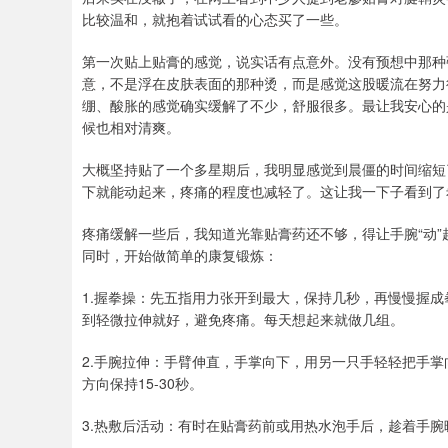
比较温和，就抱着试试看的心态买了一些。
第一次贴上贴膏的感觉，说实话有点意外。没有预想中那种
意，不是浮在皮肤表面的那种烫，而是感觉这股暖流在努力
绷、酸胀的感觉确实缓解了不少，舒服很多。最让我安心的
候也相对清爽。
大概坚持贴了一个多星期后，我明显感觉到晨僵的时间缩短
下就能动起来，疼痛的程度也减轻了。这让我一下子看到了
疼痛缓解一些后，我知道光靠贴膏药还不够，得让手腕“动
同时，开始做简单的康复锻炼：
1.握拳操：先五指用力张开到最大，保持几秒，再慢慢握
到轻微拉伸就好，避免疼痛。每天想起来就做几组。
2.手腕拉伸：手臂伸直，手掌向下，用另一只手轻轻把手
方向保持15-30秒。
3.热敷后活动：有时在贴膏药前或用热水泡手后，趁着手