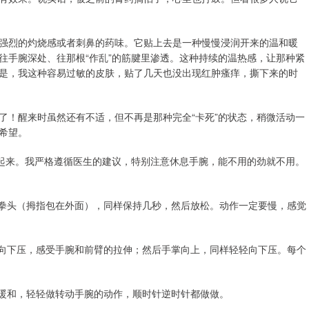
强烈的灼烧感或者刺鼻的药味。它贴上去是一种慢慢浸润开来的温和暖
往手腕深处、往那根“作乱”的筋腱里渗透。这种持续的温热感，让那种紧
是，我这种容易过敏的皮肤，贴了几天也没出现红肿瘙痒，撕下来的时
了！醒来时虽然还有不适，但不再是那种完全“卡死”的状态，稍微活动一
希望。
”起来。我严格遵循医生的建议，特别注意休息手腕，能不用的劲就不用。
成拳头（拇指包在外面），同样保持几秒，然后放松。动作一定要慢，感觉
掌向下压，感受手腕和前臂的拉伸；然后手掌向上，同样轻轻向下压。每个
腕暖和，轻轻做转动手腕的动作，顺时针逆时针都做做。