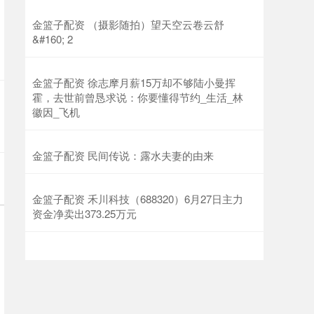
金篮子配资 （摄影随拍）望天空云卷云舒
&#160; 2
金篮子配资 徐志摩月薪15万却不够陆小曼挥
霍，去世前曾恳求说：你要懂得节约_生活_林
徽因_飞机
金篮子配资 民间传说：露水夫妻的由来
金篮子配资 禾川科技（688320）6月27日主力
资金净卖出373.25万元