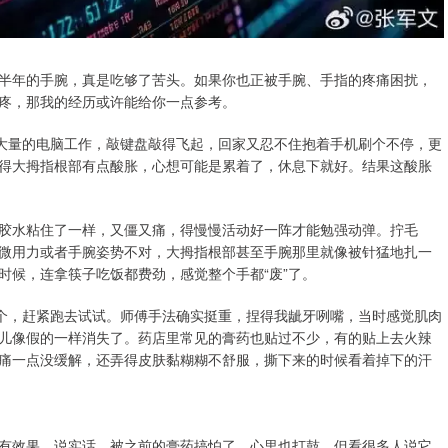
半年的手腕，真是吃够了苦头。如果你也正被手腕、手指的疼痛困扰，
疼，那我的经历或许能给你一点参考。
理大量的电脑工作，敲键盘敲得飞起，回家又忍不住抱着手机刷个不停，更
得大拇指根部有点酸胀，心想可能是累着了，休息下就好。结果这酸胀
胶水粘住了一样，又僵又痛，得慢慢活动好一阵才能勉强动弹。拧毛
微用力或者手腕姿势不对，大拇指根部甚至手腕那里就像被针猛地扎一
时候，连拿筷子吃饭都费劲，感觉整个手都“废”了。
这个，赶紧跑去试试。师傅手法确实挺重，捏得我龇牙咧嘴，当时感觉肌肉
儿像假的一样消失了。药店里常见的膏药也贴过不少，有的贴上去火辣
痛一点没缓解，还弄得皮肤黏糊糊不舒服，撕下来的时候看着掉下的汗
有效果。说实话，被之前的膏药搞怕了，心里也打鼓。但看很多人说它