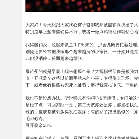
大家好！今天想跟大家掏心窝子聊聊我那被腱鞘炎折磨了大
特别是早上起来僵硬得不行，或者一做点精细动作就钻心地
我得腱鞘炎，说起来就是“用”出来的。那会儿既要忙着处
别提还要经常抱我家那个越来越沉的小家伙。一开始只是觉
非但没消停，反而越来越嚣张。
最难受的就是早晨！醒来想握个拳？大拇指根部像是被强力
巾？开瓶盖？这些以前顺手就来的小事，变得像上刑场。稍
下，或者像有根筋被死死地扯着，疼得我直抽冷气。严重的
我也不是没想办法。听说哪儿有“神手”按摩师傅，专门治
是松了点，可回家睡一觉，第二天该疼还是疼，那点松快劲
辣的，皮肤都被刺激得发红发痒；有的贴了跟没贴似的，疼
毛都心疼。
展开剩余58%
后来实在没辙了，在网上看到不少人提到老廖贴膏对腱鞘炎