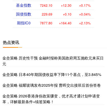
基金指数
7242.10
+12.30
+0.17%
国债指数
229.69
+0.10
+0.04%
期指IC0
7877.80
+164.40
+2.13%
热点资讯
金垒策略 历史性干预 金融时报称美国政府周五抛欧元来买日
元
金垒策略 日本40年期国债收益率下降11个基点，至3.845%
金垒策略 福耀玻璃发布2025年报 曹晖交出接班后首份答卷
金垒策略 2026香港身份政策骤变，优才高才通计划申请变
革，详解最新条件+续签策略！