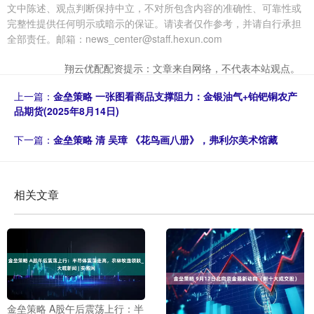
文中陈述、观点判断保持中立，不对所包含内容的准确性、可靠性或
完整性提供任何明示或暗示的保证。请读者仅作参考，并请自行承担
全部责任。邮箱：news_center@staff.hexun.com
翔云优配配资提示：文章来自网络，不代表本站观点。
上一篇：
金垒策略 一张图看商品支撑阻力：金银油气+铂钯铜农产
品期货(2025年8月14日)
下一篇：
金垒策略 清 吴璋 《花鸟画八册》，弗利尔美术馆藏
相关文章
金垒策略 A股午后震荡上行：半