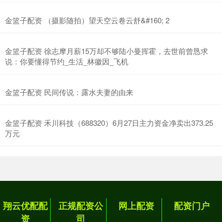
金篮子配资 （摄影随拍）望天空云卷云舒&#160; 2
金篮子配资 徐志摩月薪15万却不够陆小曼挥霍，去世前曾恳求
说：你要懂得节约_生活_林徽因_飞机
金篮子配资 民间传说：露水夫妻的由来
金篮子配资 禾川科技（688320）6月27日主力资金净卖出373.25
万元
翔云优配配
正规配资公
网上配资
配资门户
资
司