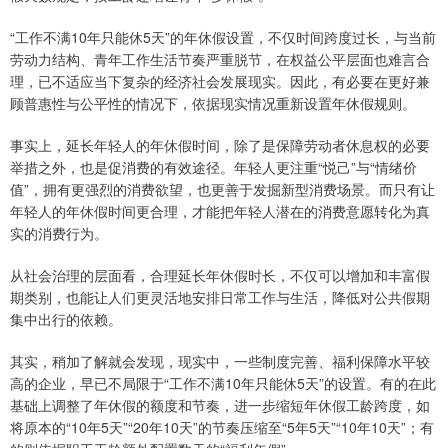
“工作不满10年只能休5天”的年休假设置，不仅时间跨度过长，与当前
劳动力结构、青年工作生活节奏严重脱节，在权益公平层面也难言合
理，已不适应当下复杂的经济社会发展现实。因此，有必要在更好兼
顾普惠性与公平性的情况下，依据现实情况重新设置年休假规则。
事实上，延长年轻人的年休假时间，除了是保障劳动者休息权的必要
举措之外，也是促消费的有效途径。年轻人更注重“悦己”与“情绪价
值”，拥有更强烈的消费欲望，也更善于发掘新型消费场景。而只有让
年轻人的年休假时间更合理，才能把年轻人潜在的消费意愿转化为真
实的消费行为。
从社会治理的层面看，合理延长年休假时长，不仅可以增加和丰富假
期类别，也能让人们更灵活地安排日常工作与生活，降低对公共假期
集中出行的依赖。
其实，稍加了解就会发现，现实中，一些制度完善、福利保障水平较
高的企业，早已不局限于“工作不满10年只能休5天”的设置。有的在此
基础上调整了年休假的额度和节奏，进一步缩短年休假工龄跨度，如
将原本的“10年5天”“20年10天”的节奏压缩至“5年5天”“10年10天”；有