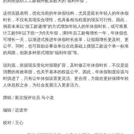
的则依据职工工龄额外配置数天的“福利年假”。
这些实践表明，优化当前的年休假结构，尤其是延长年轻人的年休假
时长，不仅有其现实合理性，也具备相当程度的现实可行性。因此，
倘若未来以“按工龄递增”的方式增加年轻人的年休假时长，或可将累
计工龄5年以下统一为5天年假，满5年后工龄每增长一年，年休假也
可增长一天，以渐进式推进年休假时长改革，让假期增长更及时、更
公平。同时，也可鼓励企事业单位在此基础上摆脱工龄这个单一标准
的局限，创新多种形式增加“福利年假”等。
说到底，依据现实变化对假期扩容，及时修正年休假时长，不仅是促
消费的有效举措，也关乎基本的权益公平。因此，年休假制度应该与
时俱进了，只有让年休假设置更灵活、更合理，方能在更好保障年轻
人休息权之余，为社会发展注入更多活力。
撰稿 / 新京报评论员 马小龙
编辑 / 迟道华
校对 / 王心