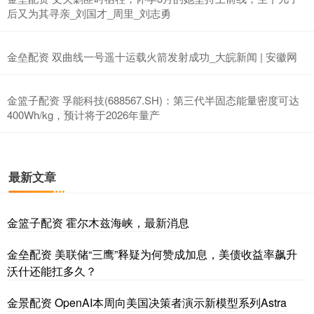
后又为其寻亲_刘国才_周里_刘志勇
金垒配资 双曲线一号遥十运载火箭发射成功_大皖新闻 | 安徽网
金篮子配资 孚能科技(688567.SH)：第三代半固态能量密度可达
400Wh/kg，预计将于2026年量产
最新文章
金篮子配资 霍尔木兹海峡，最新消息
金垒配资 美联储“三鹰”释疑为何赞成加息，美债收益率飙升
沃什还能扛多久？
金景配资 OpenAI本周向美国决策者演示新模型系列Astra