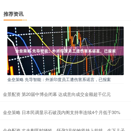
推荐资讯
金垒策略 先导智能：外派印度员工遭伤害系谣言，已报案
金景配资 第20届中博会闭幕 达成意向成交金额超千亿元
金垒策略 日本民调显示石破茂内阁支持率连续4个月低于30%
金垒配资 丈夫剿匪时牺牲，怀孕3月的她坚持上前线，生下儿子